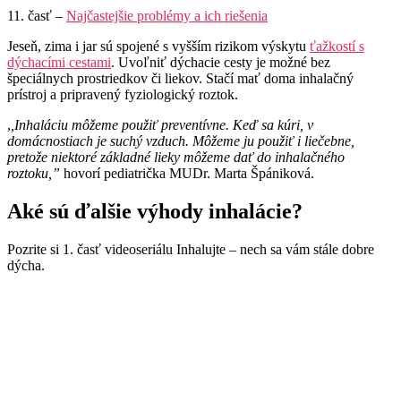
11. časť –
Najčastejšie problémy a ich riešenia
Jeseň, zima i jar sú spojené s vyšším rizikom výskytu
ťažkostí s
dýchacími cestami
. Uvoľniť dýchacie cesty je možné bez
špeciálnych prostriedkov či liekov. Stačí mať doma inhalačný
prístroj a pripravený fyziologický roztok.
,
,Inhaláciu môžeme použiť preventívne. Keď sa kúri, v
domácnostiach je suchý vzduch. Môžeme ju použiť i liečebne,
pretože niektoré základné lieky môžeme dať do inhalačného
roztoku,”
hovorí pediatrička MUDr. Marta Špániková.
Aké sú ďalšie výhody inhalácie?
Pozrite si 1. časť videoseriálu Inhalujte – nech sa vám stále dobre
dýcha.