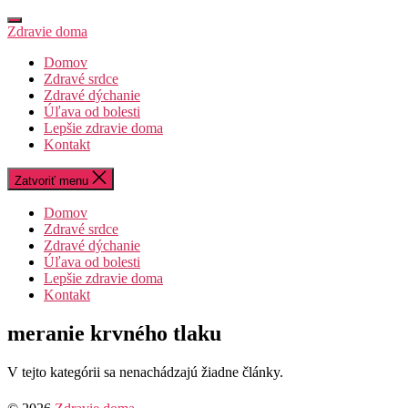
Preskočiť
na
Zdravie doma
obsah
Domov
Zdravé srdce
Zdravé dýchanie
Úľava od bolesti
Lepšie zdravie doma
Kontakt
Zatvoriť menu
Domov
Zdravé srdce
Zdravé dýchanie
Úľava od bolesti
Lepšie zdravie doma
Kontakt
meranie krvného tlaku
V tejto kategórii sa nenachádzajú žiadne články.