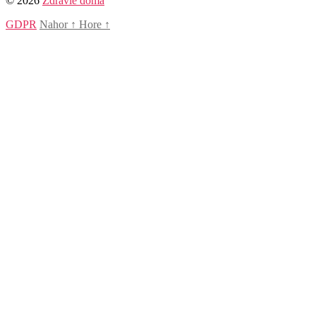
© 2026
Zdravie doma
GDPR
Nahor
↑
Hore
↑