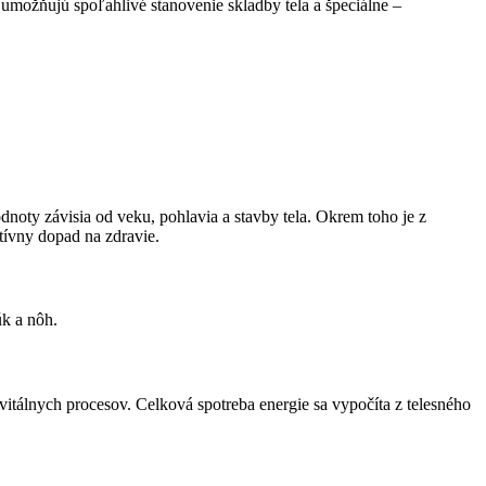
možňujú spoľahlivé stanovenie skladby tela a špeciálne –
noty závisia od veku, pohlavia a stavby tela. Okrem toho je z
ívny dopad na zdravie.
úk a nôh.
tálnych procesov. Celková spotreba energie sa vypočíta z telesného