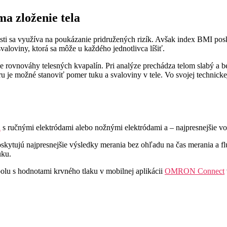
a zloženie tela
osti sa využíva na poukázanie pridružených rizík. Avšak index BMI pos
aloviny, ktorá sa môže u každého jednotlivca líšiť.
 rovnováhy telesných kvapalín. Pri analýze prechádza telom slabý a be
je možné stanoviť pomer tuku a svaloviny v tele. Vo svojej technickej
a
s ručnými elektródami alebo nožnými elektródami a – najpresnejšie vo 
kytujú najpresnejšie výsledky merania bez ohľadu na čas merania a fluk
uku.
polu s hodnotami krvného tlaku v mobilnej aplikácii
OMRON Connect