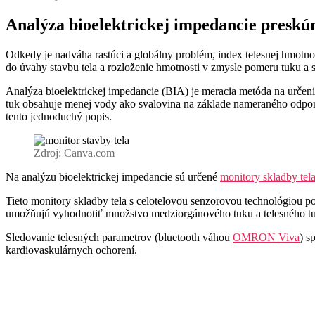
Analýza bioelektrickej impedancie preskúm
Odkedy je nadváha rastúci a globálny problém, index telesnej hmotn
do úvahy stavbu tela a rozloženie hmotnosti v zmysle pomeru tuku a sv
Analýza bioelektrickej impedancie (BIA) je meracia metóda na určenie
tuk obsahuje menej vody ako svalovina na základe nameraného odporu 
tento jednoduchý popis.
Zdroj: Canva.com
Na analýzu bioelektrickej impedancie sú určené
monitory skladby tel
Tieto monitory skladby tela s celotelovou senzorovou technológiou pos
umožňujú vyhodnotiť množstvo medziorgánového tuku a telesného t
Sledovanie telesných parametrov (bluetooth váhou
OMRON Viva
) s
kardiovaskulárnych ochorení.