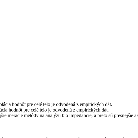
olácia hodnôt pre celé telo je odvodená z empirických dát.
lácia hodnôt pre celé telo je odvodená z empirických dát.
ie meracie metódy na analýzu bio impedancie, a preto sú presnejšie a