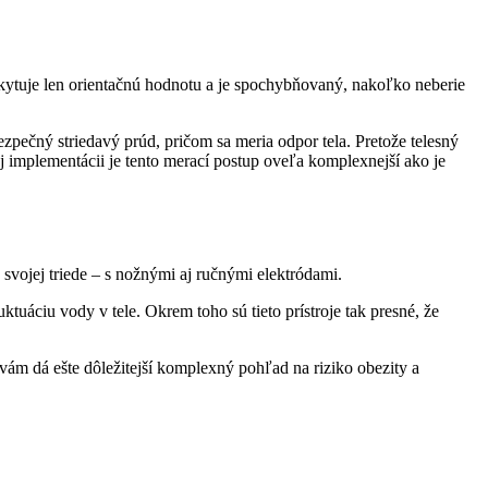
kytuje len orientačnú hodnotu a je spochybňovaný, nakoľko neberie
zpečný striedavý prúd, pričom sa meria odpor tela. Pretože telesný
 implementácii je tento merací postup oveľa komplexnejší ako je
svojej triede – s nožnými aj ručnými elektródami.
tuáciu vody v tele. Okrem toho sú tieto prístroje tak presné, že
vám dá ešte dôležitejší komplexný pohľad na riziko obezity a