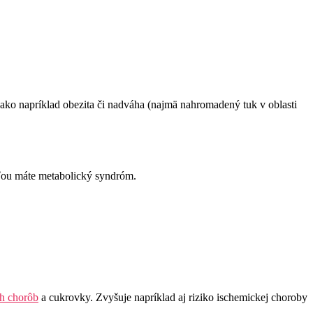
 ako napríklad obezita či nadváha (najmä nahromadený tuk v oblasti
sťou máte metabolický syndróm.
ch chorôb
a cukrovky. Zvyšuje napríklad aj riziko ischemickej choroby