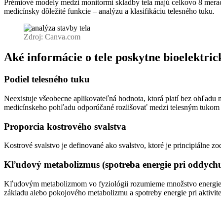
Prémiové modely medzi monitormi skladby tela majú celkovo 8 merací
medicínsky dôležité funkcie – analýzu a klasifikáciu telesného tuku.
Zdroj: Canva.com
Aké informácie o tele poskytne bioelektri
Podiel telesného tuku
Neexistuje všeobecne aplikovateľná hodnota, ktorá platí bez ohľadu 
medicínskeho pohľadu odporúčané rozlišovať medzi telesným tukom a
Proporcia kostrového svalstva
Kostrové svalstvo je definované ako svalstvo, ktoré je principiálne 
Kľudový metabolizmus (spotreba energie pri oddych
Kľudovým metabolizmom vo fyziológii rozumieme množstvo energie za 
základu alebo pokojového metabolizmu a spotreby energie pri aktivite