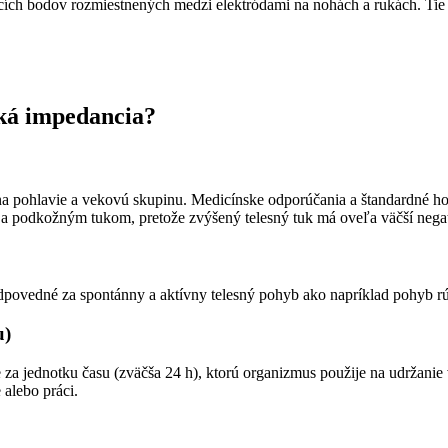
ch bodov rozmiestnených medzi elektródami na nohách a rukách. Tie u
cká impedancia?
na pohlavie a vekovú skupinu. Medicínske odporúčania a štandardné hod
 podkožným tukom, pretože zvýšený telesný tuk má oveľa väčší negat
zodpovedné za spontánny a aktívny telesný pohyb ako napríklad pohyb r
u)
jednotku času (zväčša 24 h), ktorú organizmus použije na udržanie vi
 alebo práci.