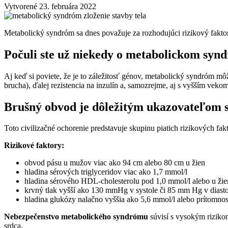
Vytvorené 23. februára 2022
Metabolický syndróm sa dnes považuje za rozhodujúci rizikový fakto
Počuli ste už niekedy o metabolickom syn
Aj keď si poviete, že je to záležitosť génov, metabolický syndróm mô
brucha), ďalej rezistencia na inzulín a, samozrejme, aj s vyšším ve
Brušný obvod je dôležitým ukazovateľom s
Toto civilizačné ochorenie predstavuje skupinu piatich rizikových 
Rizikové faktory:
obvod pásu u mužov viac ako 94 cm alebo 80 cm u žien
hladina sérových triglyceridov viac ako 1,7 mmol/l
hladina sérového HDL-cholesterolu pod 1,0 mmol/l alebo u žie
krvný tlak vyšší ako 130 mmHg v systole či 85 mm Hg v diasto
hladina glukózy nalačno vyššia ako 5,6 mmol/l alebo prítomnos
Nebezpečenstvo metabolického syndrómu
súvisí s vysokým riziko
srdca.