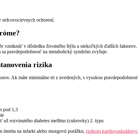
r srdcovocievnych ochorení.
dróme?
že vzniknúť v dôsledku životného štýlu a niekoľkých ďalších faktorov,
kom sa pravdepodobnosť na metabolický syndróm zvyšuje.
tanovenia rizika
faktorov. Ak máte minimálne tri z uvedených, s vysokou pravdepodobno
n pod 1,3
le
ť už rozvinutého diabetes mellitus (cukrovky) 2. typu
m úmrtia na infarkt alebo mozgovú porážku,
rizikom kardiovaskulárny