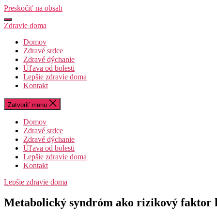
Preskočiť na obsah
Zdravie doma
Domov
Zdravé srdce
Zdravé dýchanie
Úľava od bolesti
Lepšie zdravie doma
Kontakt
Zatvoriť menu
Domov
Zdravé srdce
Zdravé dýchanie
Úľava od bolesti
Lepšie zdravie doma
Kontakt
Lepšie zdravie doma
Metabolický syndróm ako rizikový faktor 